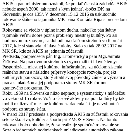
AKIS a pán minister mu oznámil, že pokiaľ členská základňa AKIS
nebude aspoň 2000, tak nemá s kým jednať. /počet DK na
Slovensku je cca 135/. V decembri 15.12.2016 sa uskutočnilo
rokovanie štátneho tajomníka MK pána Konráda Riga s predsedom
AKIS.
Rokovanie sa viedlo v úplne inom duchu, nakoľko pán štátny
tajomník veľmi dobre pozná problémy miestnej kultúry. Po asi
hodinovom rozhovore, sa dohodli na ďalšom stretnutí vo februári
2017, kde si stanovia tri hlavné úlohy. Stalo sa tak 28.02.2017 na
MK SR, kde za AKIS sa jednania zúčastnili
Predseda, podpredseda pán Ing. Litomerický a pani Mgr.Jarmila
Žišková. Na pracovnom stretnutí sa vymedzili tri hlavné témy:
Pasportizácia miestnej kultúrnej infraštruktúry, za účelom zistenia
reálneho stavu a následne prípravy koncepcie rozvoja, projekt
kultúrnych poukazov, ktorý stratil svoj pôvodný zámer a význam a
práca s mládežou a jej podpora zo strany MK SR formou
grantového programu. Po
Roku 1989 na Slovensku nikto nepracuje systematicky s mládežou
vo veku od 15 rokov. Voľno-časové aktivity na poli kultúry by tak
mohli realizovať miestne kultúrne zariadenia. Tu je nevyhnutná
podpora zo strany štátu.
V marci 2017 predseda a podpredseda AKIS sa zúčastnili rokovania
sekcie školstva, kultúry a športu pri ZMOS v Senici. Na tomto
rokovaní bolo dohodnuté, že sa realizuje spoločné rokovanie so
Soza o jednotných podmienkach uplatňovania autorského zákona