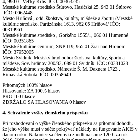
4, 990 01 Veľký Krtíš IČO: 00363235
Mestské kultúrne stredisko Štúrovo, Hasičská 25, 943 01 Štúrovo
IČO: 0062448
Mesto Hriňová , odd. školstva, kultúry, mládeže a športu /Mestské
kultúrne stredisko, Partizánska 1613, 962 05 Hriňová/ IČO:
00319961
Mestské kultúrne stredisko , Gorkého 1555/1, 066 01 Humenné
IČO: 00351865
Mestské kultúrne centrum, SNP 119, 965 01 Žiar nad Hronom
IČO: 37952005
Mesto Svidník, Mestský úrad odbor školstva, kultúry, športu a
mládeže, Sov. hrdinov 200/33, 089 01 Svidník IČO: 00331023
Mestské kultúrne stredisko, Námestie Š. M. Daxnera 1723 ,
Rimavská Sobota IČO: 00358649
Prítomných 100% hlasov
Hlasovanie: ZA 100% hlasov
PROTI 0 hlasov
ZDRŽALO SA HLASOVANIA 0 hlasov
4. Schválenie výšky členského príspevku
Pri rozhodovaní o výške členského príspevku sa prítomní dohodli,
že jeho výška musí v súčte pokrývať náklady na fungovanie AKIS v
danom roku. Nakoniec sa členovia zhodli na sume 120 € za rok