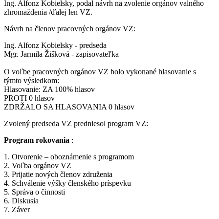
Ing. Alfonz Kobielsky, podal návrh na zvolenie orgánov valného
zhromaždenia /ďalej len VZ.
Návrh na členov pracovných orgánov VZ:
Ing. Alfonz Kobielsky - predseda
Mgr. Jarmila Žišková - zapisovateľka
O voľbe pracovných orgánov VZ bolo vykonané hlasovanie s
týmto výsledkom:
Hlasovanie: ZA 100% hlasov
PROTI 0 hlasov
ZDRŽALO SA HLASOVANIA 0 hlasov
Zvolený predseda VZ predniesol program VZ:
Program rokovania
:
1. Otvorenie – oboznámenie s programom
2. Voľba orgánov VZ
3. Prijatie nových členov združenia
4. Schválenie výšky členského príspevku
5. Správa o činnosti
6. Diskusia
7. Záver