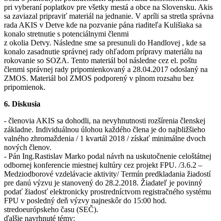
pri vyberaní poplatkov pre všetky mestá a obce na Slovensku. Akis
sa zaviazal pripraviť materiál na jednanie. V apríli sa stretla správna
rada AKIS v Detve kde na pozvanie pána riaditeľa Kulišiaka sa
konalo stretnutie s potenciálnymi členmi
z okolia Detvy. Následne sme sa presunuli do Handlovej , kde sa
konalo zasadnutie správnej rady ohľadom prípravy materiálu na
rokovanie so SOZA. Tento materiál bol následne cez el. poštu
členmi správnej rady pripomienkovaný a 28.04.2017 odoslaný na
ZMOS. Materiál bol ZMOS podporený v plnom rozsahu bez
pripomienok.
6. Diskusia
- členovia AKIS sa dohodli, na nevyhnutnosti rozšírenia členskej
základne. Individuálnou úlohou každého člena je do najbližšieho
valného zhromaždenia / 1 kvartál 2018 / získať minimálne dvoch
nových členov.
- Pán Ing.Rastislav Marko podal návrh na uskutočnenie celoštátnej
odbornej konferencie miestnej kultúry cez projekt FPU. /3.6.2 –
Medziodborové vzdelávacie aktivity/ Termín predkladania žiadostí
pre danú výzvu je stanovený do 28.2.2018. Žiadateľ je povinný
podať žiadosť elektronicky prostredníctvom registračného systému
FPU v posledný deň výzvy najneskôr do 15:00 hod.
stredoeurópskeho času (SEČ).
ďalšie navrhnuté témy: