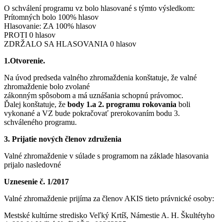
O schválení programu vz bolo hlasované s týmto výsledkom:
Prítomných bolo 100% hlasov
Hlasovanie: ZA 100% hlasov
PROTI 0 hlasov
ZDRŽALO SA HLASOVANIA 0 hlasov
1.Otvorenie.
Na úvod predseda valného zhromaždenia konštatuje, že valné
zhromaždenie bolo zvolané
zákonným spôsobom a má uznášania schopnú právomoc.
Ďalej konštatuje, že
body 1.a 2. programu rokovania
boli
vykonané a VZ bude pokračovať prerokovaním bodu 3.
schváleného programu.
3. Prijatie nových členov združenia
Valné zhromaždenie v súlade s programom na základe hlasovania
prijalo nasledovné
Uznesenie č. 1/2017
Valné zhromaždenie prijíma za členov AKIS tieto právnické osoby:
Mestské kultúrne stredisko Veľký Krtíš, Námestie A. H. Škultétyho