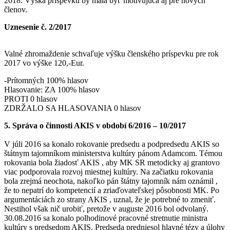
2018. Výška príspevku by mala byť motivujúca aj pre nových
členov.
Uznesenie č. 2/2017
Valné zhromaždenie schvaľuje výšku členského príspevku pre rok
2017 vo výške 120,-Eur.
-Prítomných 100% hlasov
Hlasovanie: ZA 100% hlasov
PROTI 0 hlasov
ZDRŽALO SA HLASOVANIA 0 hlasov
5. Správa o činnosti AKIS v období 6/2016 – 10/2017
V júli 2016 sa konalo rokovanie predsedu a podpredsedu AKIS so
štátnym tajomníkom ministerstva kultúry pánom Adamcom. Témou
rokovania bola žiadosť AKIS , aby MK SR metodicky aj grantovo
viac podporovala rozvoj miestnej kultúry. Na začiatku rokovania
bola zrejmá neochota, nakoľko pán štátny tajomník nám oznámil ,
že to nepatrí do kompetencií a zriaďovateľskej pôsobnosti MK. Po
argumentáciách zo strany AKIS , uznal, že je potrebné to zmeniť.
Nestihol však nič urobiť, pretože v auguste 2016 bol odvolaný.
30.08.2016 sa konalo polhodinové pracovné stretnutie ministra
kultúry s predsedom AKIS. Predseda predniesol hlavné tézy a úlohy