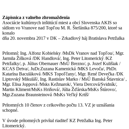
Zápisnica z valného zhromaždenia
Asociácie kultúrnych inštitúcií miest a obcí Slovenska AKIS so
sídlom vo Vranove nad Topľou M. R. Štefánika 875/200, ktoré sa
konalo
dňa 20. novembra 2017 v DK – Zrkadlový háj Bratislava Petržalka
Prítomní: Ing. Alfonz Kobielsky /MsDk Vranov nad Topľou/, Mgr.
Jarmila Žišková /DK Handlová/, Ing. Peter Litomerický /KZ
Petržalky/, p. Július Obernauer /MsÚ Brezno/, p. Jozef Kulišiak /
KCAS Detva/, JuDr.Zuzana Kamenická /MKS Levoča/, PhDr.
Katarína Baculáková /MKS Topoľčany/, Mgr. René Devečka /DK
Liptovský Mikuláš/, Ing. Rastislav Marko / MsÚ Banská Štiavnica/ ,
Mgr. Elisa Joppová /Msks Kežmarok/, Viera Dercová/Svidník/,
Martin Kliment/MsKs Hriňová/, Júlia Žďárska/MsKs Štúrovo/,
Mgr.Zuzana Braunsteinová /MsKs Veľký Krtíš/
Prítomných 10 členov z celkového počtu 13. VZ je uznášania
schopné.
V úvode prítomných privítal riaditeľ KZ Petržalka Ing. Peter
Litomerický.