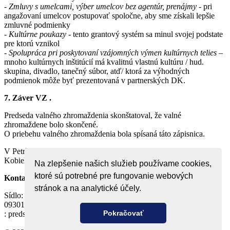
-
Zmluvy s umelcami, výber umelcov bez agentúr, prenájmy
- pri
angažovaní umelcov postupovať spoločne, aby sme získali lepšie
zmluvné podmienky
-
Kultúrne poukazy
- tento grantový systém sa minul svojej podstate
pre ktorú vznikol
-
Spolupráca pri poskytovaní vzájomných výmen kultúrnych telies
–
mnoho kultúrnych inštitúcií má kvalitnú vlastnú kultúru / hud.
skupina, divadlo, tanečný súbor, atď/ ktorá za výhodných
podmienok môže byť prezentovaná v partnerských DK.
7. Záver VZ .
Predseda valného zhromaždenia skonštatoval, že valné
zhromaždene bolo skončené.
O priebehu valného zhromaždenia bola spísaná táto zápisnica.
V Petržalke : 20. novembra 2017 Predseda AKIS Ing. Alfonz
Kobielsky
Na zlepšenie našich služieb používame cookies,
ktoré sú potrebné pre fungovanie webových
Kontakt
stránok a na analytické účely.
Sídlo: Dom kultúry, M. R. Štefánika 875/200
09301 Vranov nad Topľou
Pokračovať
: predseda@1akis.sk